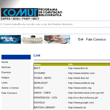
Fale Conosco
Link
Home
Nome
URL
Notícias
IBICT
-
http://www.ibict.br
Eventos
VIVISIMO
-
http://www.vivisimo.com
Artigos
TESES - BDTD
-
http://bdtd.ibict.br/
Links
WORLDCAT
-
http://www.worldcat.org
Sobre o Comut
SCIELO
-
http://www.scielo.org
ANAIS - CNEN
-
http://portalnuclear.cnen.gov.br/
Fale Conosco
PERIÓDICOS - CCN
-
http://ccn.ibict.br/busca.jsf
GOOGLE
-
http://www.google.com
BRITISH LIBRARY
-
http://www.bl.uk