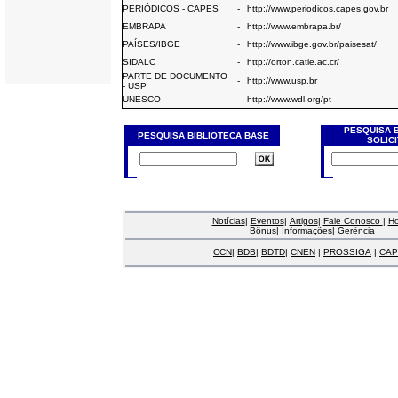
PERIÓDICOS - CAPES
-
http://www.periodicos.capes.gov.br
EMBRAPA
-
http://www.embrapa.br/
PAÍSES/IBGE
-
http://www.ibge.gov.br/paisesat/
SIDALC
-
http://orton.catie.ac.cr/
PARTE DE DOCUMENTO
-
http://www.usp.br
- USP
UNESCO
-
http://www.wdl.org/pt
PESQUISA 
PESQUISA BIBLIOTECA BASE
SOLIC
Notícias
|
Eventos
|
Artigos
|
Fale Conosco
|
H
Bônus
|
Informações
|
Gerência
CCN
|
BDB
|
BDTD
|
CNEN
|
PROSSIGA
|
CAP