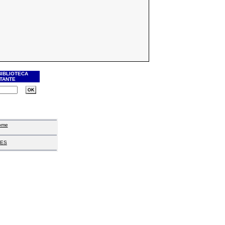
BIBLIOTECA
ITANTE
ome
ES