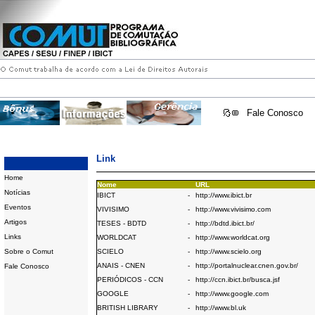
Fale Conosco
Link
Home
Nome
URL
Notícias
IBICT
-
http://www.ibict.br
Eventos
VIVISIMO
-
http://www.vivisimo.com
Artigos
TESES - BDTD
-
http://bdtd.ibict.br/
Links
WORLDCAT
-
http://www.worldcat.org
Sobre o Comut
SCIELO
-
http://www.scielo.org
ANAIS - CNEN
-
http://portalnuclear.cnen.gov.br/
Fale Conosco
PERIÓDICOS - CCN
-
http://ccn.ibict.br/busca.jsf
GOOGLE
-
http://www.google.com
BRITISH LIBRARY
-
http://www.bl.uk