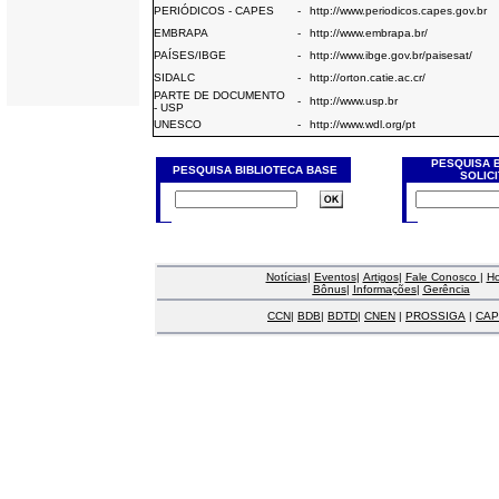
PERIÓDICOS - CAPES
-
http://www.periodicos.capes.gov.br
EMBRAPA
-
http://www.embrapa.br/
PAÍSES/IBGE
-
http://www.ibge.gov.br/paisesat/
SIDALC
-
http://orton.catie.ac.cr/
PARTE DE DOCUMENTO
-
http://www.usp.br
- USP
UNESCO
-
http://www.wdl.org/pt
PESQUISA 
PESQUISA BIBLIOTECA BASE
SOLIC
Notícias
|
Eventos
|
Artigos
|
Fale Conosco
|
H
Bônus
|
Informações
|
Gerência
CCN
|
BDB
|
BDTD
|
CNEN
|
PROSSIGA
|
CAP