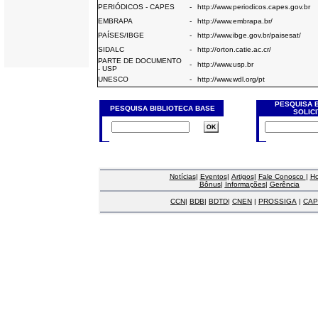
PERIÓDICOS - CAPES
-
http://www.periodicos.capes.gov.br
EMBRAPA
-
http://www.embrapa.br/
PAÍSES/IBGE
-
http://www.ibge.gov.br/paisesat/
SIDALC
-
http://orton.catie.ac.cr/
PARTE DE DOCUMENTO
-
http://www.usp.br
- USP
UNESCO
-
http://www.wdl.org/pt
PESQUISA 
PESQUISA BIBLIOTECA BASE
SOLIC
Notícias
|
Eventos
|
Artigos
|
Fale Conosco
|
H
Bônus
|
Informações
|
Gerência
CCN
|
BDB
|
BDTD
|
CNEN
|
PROSSIGA
|
CAP