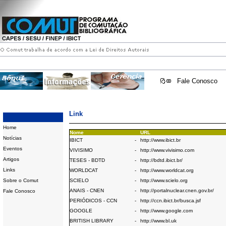
Fale Conosco
Link
Home
Nome
URL
Notícias
IBICT
-
http://www.ibict.br
Eventos
VIVISIMO
-
http://www.vivisimo.com
Artigos
TESES - BDTD
-
http://bdtd.ibict.br/
Links
WORLDCAT
-
http://www.worldcat.org
Sobre o Comut
SCIELO
-
http://www.scielo.org
ANAIS - CNEN
-
http://portalnuclear.cnen.gov.br/
Fale Conosco
PERIÓDICOS - CCN
-
http://ccn.ibict.br/busca.jsf
GOOGLE
-
http://www.google.com
BRITISH LIBRARY
-
http://www.bl.uk