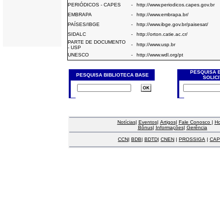
PERIÓDICOS - CAPES
-
http://www.periodicos.capes.gov.br
EMBRAPA
-
http://www.embrapa.br/
PAÍSES/IBGE
-
http://www.ibge.gov.br/paisesat/
SIDALC
-
http://orton.catie.ac.cr/
PARTE DE DOCUMENTO
-
http://www.usp.br
- USP
UNESCO
-
http://www.wdl.org/pt
PESQUISA 
PESQUISA BIBLIOTECA BASE
SOLIC
Notícias
|
Eventos
|
Artigos
|
Fale Conosco
|
H
Bônus
|
Informações
|
Gerência
CCN
|
BDB
|
BDTD
|
CNEN
|
PROSSIGA
|
CAP