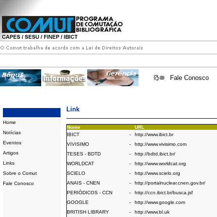
Fale Conosco
Link
Home
Nome
URL
Notícias
IBICT
-
http://www.ibict.br
Eventos
VIVISIMO
-
http://www.vivisimo.com
Artigos
TESES - BDTD
-
http://bdtd.ibict.br/
Links
WORLDCAT
-
http://www.worldcat.org
Sobre o Comut
SCIELO
-
http://www.scielo.org
ANAIS - CNEN
-
http://portalnuclear.cnen.gov.br/
Fale Conosco
PERIÓDICOS - CCN
-
http://ccn.ibict.br/busca.jsf
GOOGLE
-
http://www.google.com
BRITISH LIBRARY
-
http://www.bl.uk