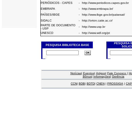
PERIÓDICOS - CAPES
-
http://www.periodicos.capes.gov.br
EMBRAPA
-
http://www.embrapa.br/
PAÍSES/IBGE
-
http://www.ibge.gov.br/paisesat/
SIDALC
-
http://orton.catie.ac.cr/
PARTE DE DOCUMENTO
-
http://www.usp.br
- USP
UNESCO
-
http://www.wdl.org/pt
PESQUISA 
PESQUISA BIBLIOTECA BASE
SOLIC
Notícias
|
Eventos
|
Artigos
|
Fale Conosco
|
H
Bônus
|
Informações
|
Gerência
CCN
|
BDB
|
BDTD
|
CNEN
|
PROSSIGA
|
CAP