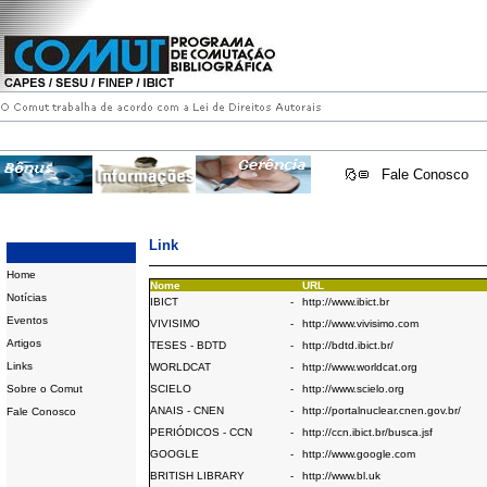
Fale Conosco
Link
Home
Nome
URL
Notícias
IBICT
-
http://www.ibict.br
Eventos
VIVISIMO
-
http://www.vivisimo.com
Artigos
TESES - BDTD
-
http://bdtd.ibict.br/
Links
WORLDCAT
-
http://www.worldcat.org
Sobre o Comut
SCIELO
-
http://www.scielo.org
ANAIS - CNEN
-
http://portalnuclear.cnen.gov.br/
Fale Conosco
PERIÓDICOS - CCN
-
http://ccn.ibict.br/busca.jsf
GOOGLE
-
http://www.google.com
BRITISH LIBRARY
-
http://www.bl.uk