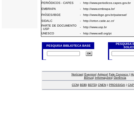
PERIÓDICOS - CAPES
-
http://www.periodicos.capes.gov.br
EMBRAPA
-
http://www.embrapa.br/
PAÍSES/IBGE
-
http://www.ibge.gov.br/paisesat/
SIDALC
-
http://orton.catie.ac.cr/
PARTE DE DOCUMENTO
-
http://www.usp.br
- USP
UNESCO
-
http://www.wdl.org/pt
PESQUISA 
PESQUISA BIBLIOTECA BASE
SOLIC
Notícias
|
Eventos
|
Artigos
|
Fale Conosco
|
H
Bônus
|
Informações
|
Gerência
CCN
|
BDB
|
BDTD
|
CNEN
|
PROSSIGA
|
CAP