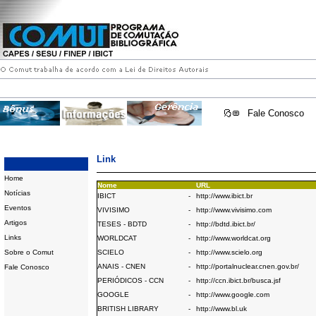
Fale Conosco
Link
Home
Nome
URL
Notícias
IBICT
-
http://www.ibict.br
Eventos
VIVISIMO
-
http://www.vivisimo.com
Artigos
TESES - BDTD
-
http://bdtd.ibict.br/
Links
WORLDCAT
-
http://www.worldcat.org
Sobre o Comut
SCIELO
-
http://www.scielo.org
ANAIS - CNEN
-
http://portalnuclear.cnen.gov.br/
Fale Conosco
PERIÓDICOS - CCN
-
http://ccn.ibict.br/busca.jsf
GOOGLE
-
http://www.google.com
BRITISH LIBRARY
-
http://www.bl.uk