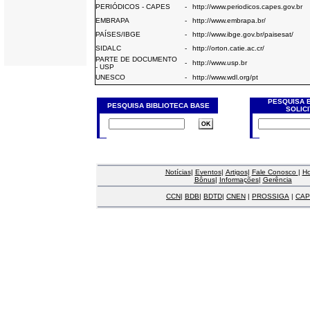
PERIÓDICOS - CAPES
-
http://www.periodicos.capes.gov.br
EMBRAPA
-
http://www.embrapa.br/
PAÍSES/IBGE
-
http://www.ibge.gov.br/paisesat/
SIDALC
-
http://orton.catie.ac.cr/
PARTE DE DOCUMENTO
-
http://www.usp.br
- USP
UNESCO
-
http://www.wdl.org/pt
PESQUISA 
PESQUISA BIBLIOTECA BASE
SOLIC
Notícias
|
Eventos
|
Artigos
|
Fale Conosco
|
H
Bônus
|
Informações
|
Gerência
CCN
|
BDB
|
BDTD
|
CNEN
|
PROSSIGA
|
CAP