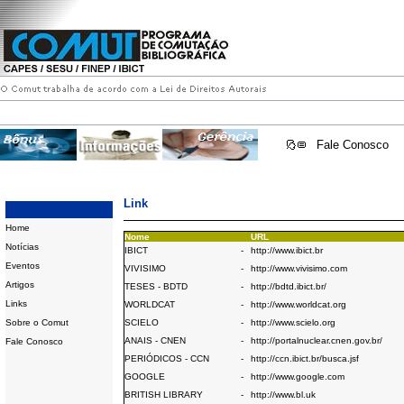
Fale Conosco
Link
Home
Nome
URL
Notícias
IBICT
-
http://www.ibict.br
Eventos
VIVISIMO
-
http://www.vivisimo.com
Artigos
TESES - BDTD
-
http://bdtd.ibict.br/
Links
WORLDCAT
-
http://www.worldcat.org
Sobre o Comut
SCIELO
-
http://www.scielo.org
ANAIS - CNEN
-
http://portalnuclear.cnen.gov.br/
Fale Conosco
PERIÓDICOS - CCN
-
http://ccn.ibict.br/busca.jsf
GOOGLE
-
http://www.google.com
BRITISH LIBRARY
-
http://www.bl.uk