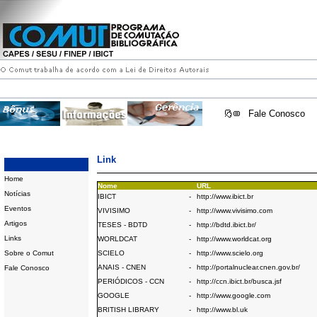
Fale Conosco
Link
Home
Nome
URL
Notícias
IBICT
-
http://www.ibict.br
Eventos
VIVISIMO
-
http://www.vivisimo.com
Artigos
TESES - BDTD
-
http://bdtd.ibict.br/
Links
WORLDCAT
-
http://www.worldcat.org
Sobre o Comut
SCIELO
-
http://www.scielo.org
ANAIS - CNEN
-
http://portalnuclear.cnen.gov.br/
Fale Conosco
PERIÓDICOS - CCN
-
http://ccn.ibict.br/busca.jsf
GOOGLE
-
http://www.google.com
BRITISH LIBRARY
-
http://www.bl.uk