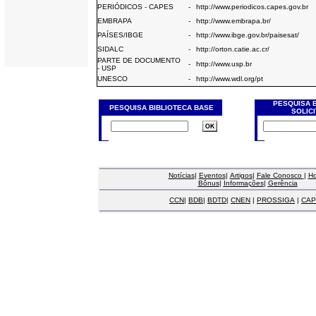
PERIÓDICOS - CAPES
-
http://www.periodicos.capes.gov.br
EMBRAPA
-
http://www.embrapa.br/
PAÍSES/IBGE
-
http://www.ibge.gov.br/paisesat/
SIDALC
-
http://orton.catie.ac.cr/
PARTE DE DOCUMENTO
-
http://www.usp.br
- USP
UNESCO
-
http://www.wdl.org/pt
PESQUISA 
PESQUISA BIBLIOTECA BASE
SOLIC
Notícias
|
Eventos
|
Artigos
|
Fale Conosco
|
H
Bônus
|
Informações
|
Gerência
CCN
|
BDB
|
BDTD
|
CNEN
|
PROSSIGA
|
CAP