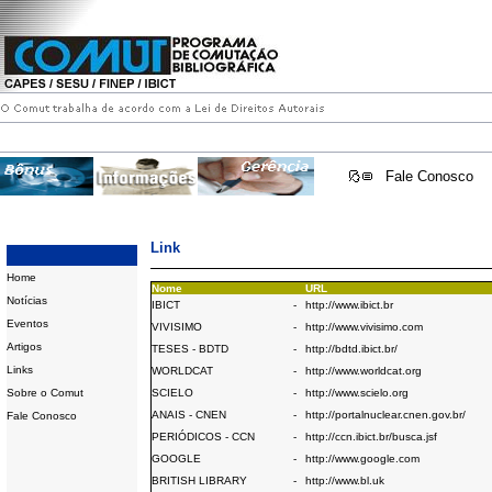
Fale Conosco
Link
Home
Nome
URL
Notícias
IBICT
-
http://www.ibict.br
Eventos
VIVISIMO
-
http://www.vivisimo.com
Artigos
TESES - BDTD
-
http://bdtd.ibict.br/
Links
WORLDCAT
-
http://www.worldcat.org
Sobre o Comut
SCIELO
-
http://www.scielo.org
ANAIS - CNEN
-
http://portalnuclear.cnen.gov.br/
Fale Conosco
PERIÓDICOS - CCN
-
http://ccn.ibict.br/busca.jsf
GOOGLE
-
http://www.google.com
BRITISH LIBRARY
-
http://www.bl.uk