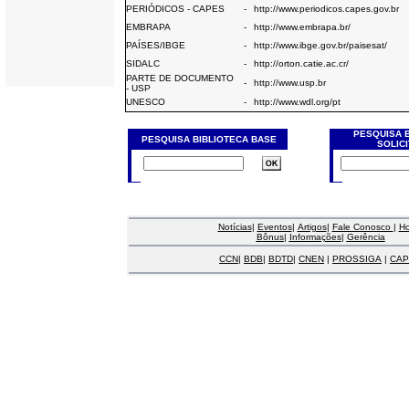
PERIÓDICOS - CAPES
-
http://www.periodicos.capes.gov.br
EMBRAPA
-
http://www.embrapa.br/
PAÍSES/IBGE
-
http://www.ibge.gov.br/paisesat/
SIDALC
-
http://orton.catie.ac.cr/
PARTE DE DOCUMENTO
-
http://www.usp.br
- USP
UNESCO
-
http://www.wdl.org/pt
PESQUISA 
PESQUISA BIBLIOTECA BASE
SOLIC
Notícias
|
Eventos
|
Artigos
|
Fale Conosco
|
H
Bônus
|
Informações
|
Gerência
CCN
|
BDB
|
BDTD
|
CNEN
|
PROSSIGA
|
CAP