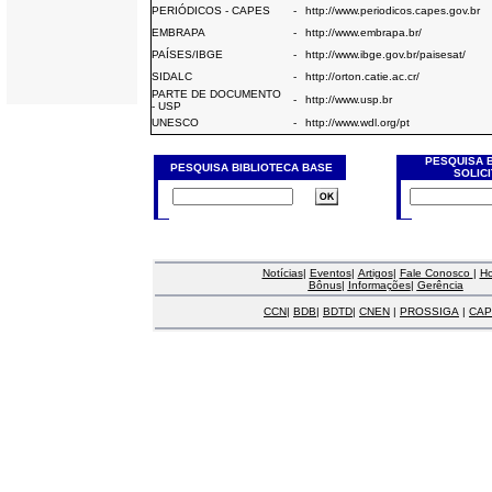
PERIÓDICOS - CAPES
-
http://www.periodicos.capes.gov.br
EMBRAPA
-
http://www.embrapa.br/
PAÍSES/IBGE
-
http://www.ibge.gov.br/paisesat/
SIDALC
-
http://orton.catie.ac.cr/
PARTE DE DOCUMENTO
-
http://www.usp.br
- USP
UNESCO
-
http://www.wdl.org/pt
PESQUISA 
PESQUISA BIBLIOTECA BASE
SOLIC
Notícias
|
Eventos
|
Artigos
|
Fale Conosco
|
H
Bônus
|
Informações
|
Gerência
CCN
|
BDB
|
BDTD
|
CNEN
|
PROSSIGA
|
CAP