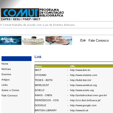
Fale Conosco
Link
Home
Nome
URL
Notícias
IBICT
-
http://www.ibict.br
Eventos
VIVISIMO
-
http://www.vivisimo.com
Artigos
TESES - BDTD
-
http://bdtd.ibict.br/
Links
WORLDCAT
-
http://www.worldcat.org
Sobre o Comut
SCIELO
-
http://www.scielo.org
ANAIS - CNEN
-
http://portalnuclear.cnen.gov.br/
Fale Conosco
PERIÓDICOS - CCN
-
http://ccn.ibict.br/busca.jsf
GOOGLE
-
http://www.google.com
BRITISH LIBRARY
-
http://www.bl.uk