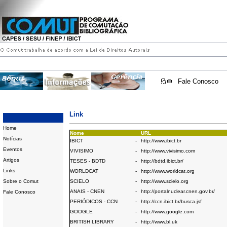
Fale Conosco
Link
Home
Nome
URL
Notícias
IBICT
-
http://www.ibict.br
Eventos
VIVISIMO
-
http://www.vivisimo.com
Artigos
TESES - BDTD
-
http://bdtd.ibict.br/
Links
WORLDCAT
-
http://www.worldcat.org
Sobre o Comut
SCIELO
-
http://www.scielo.org
ANAIS - CNEN
-
http://portalnuclear.cnen.gov.br/
Fale Conosco
PERIÓDICOS - CCN
-
http://ccn.ibict.br/busca.jsf
GOOGLE
-
http://www.google.com
BRITISH LIBRARY
-
http://www.bl.uk