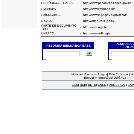
PERIÓDICOS - CAPES
-
http://www.periodicos.capes.gov.br
EMBRAPA
-
http://www.embrapa.br/
PAÍSES/IBGE
-
http://www.ibge.gov.br/paisesat/
SIDALC
-
http://orton.catie.ac.cr/
PARTE DE DOCUMENTO
-
http://www.usp.br
- USP
UNESCO
-
http://www.wdl.org/pt
PESQUISA 
PESQUISA BIBLIOTECA BASE
SOLIC
Notícias
|
Eventos
|
Artigos
|
Fale Conosco
|
H
Bônus
|
Informações
|
Gerência
CCN
|
BDB
|
BDTD
|
CNEN
|
PROSSIGA
|
CAP