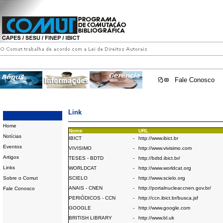
Fale Conosco
Link
Home
Nome
URL
Notícias
IBICT
-
http://www.ibict.br
Eventos
VIVISIMO
-
http://www.vivisimo.com
Artigos
TESES - BDTD
-
http://bdtd.ibict.br/
Links
WORLDCAT
-
http://www.worldcat.org
Sobre o Comut
SCIELO
-
http://www.scielo.org
ANAIS - CNEN
-
http://portalnuclear.cnen.gov.br/
Fale Conosco
PERIÓDICOS - CCN
-
http://ccn.ibict.br/busca.jsf
GOOGLE
-
http://www.google.com
BRITISH LIBRARY
-
http://www.bl.uk