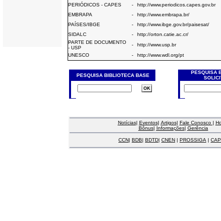
PERIÓDICOS - CAPES
-
http://www.periodicos.capes.gov.br
EMBRAPA
-
http://www.embrapa.br/
PAÍSES/IBGE
-
http://www.ibge.gov.br/paisesat/
SIDALC
-
http://orton.catie.ac.cr/
PARTE DE DOCUMENTO
-
http://www.usp.br
- USP
UNESCO
-
http://www.wdl.org/pt
PESQUISA 
PESQUISA BIBLIOTECA BASE
SOLIC
Notícias
|
Eventos
|
Artigos
|
Fale Conosco
|
H
Bônus
|
Informações
|
Gerência
CCN
|
BDB
|
BDTD
|
CNEN
|
PROSSIGA
|
CAP