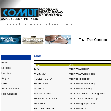
Fale Conosco
Link
Home
Nome
URL
Notícias
IBICT
-
http://www.ibict.br
Eventos
VIVISIMO
-
http://www.vivisimo.com
Artigos
TESES - BDTD
-
http://bdtd.ibict.br/
Links
WORLDCAT
-
http://www.worldcat.org
Sobre o Comut
SCIELO
-
http://www.scielo.org
ANAIS - CNEN
-
http://portalnuclear.cnen.gov.br/
Fale Conosco
PERIÓDICOS - CCN
-
http://ccn.ibict.br/busca.jsf
GOOGLE
-
http://www.google.com
BRITISH LIBRARY
-
http://www.bl.uk