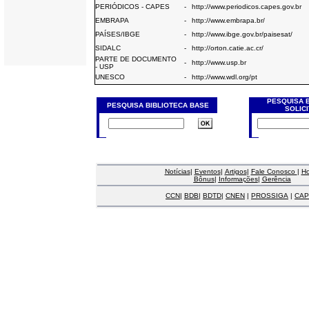
PERIÓDICOS - CAPES
-
http://www.periodicos.capes.gov.br
EMBRAPA
-
http://www.embrapa.br/
PAÍSES/IBGE
-
http://www.ibge.gov.br/paisesat/
SIDALC
-
http://orton.catie.ac.cr/
PARTE DE DOCUMENTO
-
http://www.usp.br
- USP
UNESCO
-
http://www.wdl.org/pt
PESQUISA 
PESQUISA BIBLIOTECA BASE
SOLIC
Notícias
|
Eventos
|
Artigos
|
Fale Conosco
|
H
Bônus
|
Informações
|
Gerência
CCN
|
BDB
|
BDTD
|
CNEN
|
PROSSIGA
|
CAP