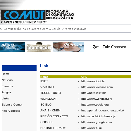
Fale Conosco
Link
Home
Nome
URL
Notícias
IBICT
-
http://www.ibict.br
Eventos
VIVISIMO
-
http://www.vivisimo.com
Artigos
TESES - BDTD
-
http://bdtd.ibict.br/
Links
WORLDCAT
-
http://www.worldcat.org
Sobre o Comut
SCIELO
-
http://www.scielo.org
ANAIS - CNEN
-
http://portalnuclear.cnen.gov.br/
Fale Conosco
PERIÓDICOS - CCN
-
http://ccn.ibict.br/busca.jsf
GOOGLE
-
http://www.google.com
BRITISH LIBRARY
-
http://www.bl.uk