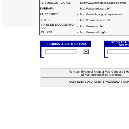
PERIÓDICOS - CAPES
-
http://www.periodicos.capes.gov.br
EMBRAPA
-
http://www.embrapa.br/
PAÍSES/IBGE
-
http://www.ibge.gov.br/paisesat/
SIDALC
-
http://orton.catie.ac.cr/
PARTE DE DOCUMENTO
-
http://www.usp.br
- USP
UNESCO
-
http://www.wdl.org/pt
PESQUISA 
PESQUISA BIBLIOTECA BASE
SOLIC
Notícias
|
Eventos
|
Artigos
|
Fale Conosco
|
H
Bônus
|
Informações
|
Gerência
CCN
|
BDB
|
BDTD
|
CNEN
|
PROSSIGA
|
CAP