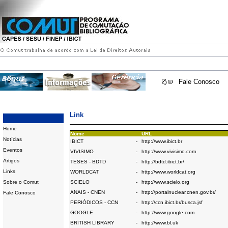
Fale Conosco
Link
Home
Nome
URL
Notícias
IBICT
-
http://www.ibict.br
Eventos
VIVISIMO
-
http://www.vivisimo.com
Artigos
TESES - BDTD
-
http://bdtd.ibict.br/
Links
WORLDCAT
-
http://www.worldcat.org
Sobre o Comut
SCIELO
-
http://www.scielo.org
ANAIS - CNEN
-
http://portalnuclear.cnen.gov.br/
Fale Conosco
PERIÓDICOS - CCN
-
http://ccn.ibict.br/busca.jsf
GOOGLE
-
http://www.google.com
BRITISH LIBRARY
-
http://www.bl.uk