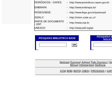
PERIÓDICOS - CAPES
-
http://www.periodicos.capes.gov.br
EMBRAPA
-
http://www.embrapa.br/
PAÍSES/IBGE
-
http://www.ibge.gov.br/paisesat/
SIDALC
-
http://orton.catie.ac.cr/
PARTE DE DOCUMENTO
-
http://www.usp.br
- USP
UNESCO
-
http://www.wdl.org/pt
PESQUISA 
PESQUISA BIBLIOTECA BASE
SOLIC
Notícias
|
Eventos
|
Artigos
|
Fale Conosco
|
H
Bônus
|
Informações
|
Gerência
CCN
|
BDB
|
BDTD
|
CNEN
|
PROSSIGA
|
CAP