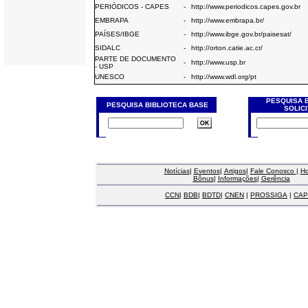
PERIÓDICOS - CAPES
-
http://www.periodicos.capes.gov.br
EMBRAPA
-
http://www.embrapa.br/
PAÍSES/IBGE
-
http://www.ibge.gov.br/paisesat/
SIDALC
-
http://orton.catie.ac.cr/
PARTE DE DOCUMENTO
-
http://www.usp.br
- USP
UNESCO
-
http://www.wdl.org/pt
PESQUISA 
PESQUISA BIBLIOTECA BASE
SOLIC
Notícias
|
Eventos
|
Artigos
|
Fale Conosco
|
H
Bônus
|
Informações
|
Gerência
CCN
|
BDB
|
BDTD
|
CNEN
|
PROSSIGA
|
CAP