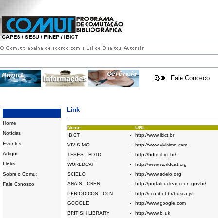
Fale Conosco
Link
Home
Nome
URL
Notícias
IBICT
-
http://www.ibict.br
Eventos
VIVISIMO
-
http://www.vivisimo.com
Artigos
TESES - BDTD
-
http://bdtd.ibict.br/
Links
WORLDCAT
-
http://www.worldcat.org
Sobre o Comut
SCIELO
-
http://www.scielo.org
ANAIS - CNEN
-
http://portalnuclear.cnen.gov.br/
Fale Conosco
PERIÓDICOS - CCN
-
http://ccn.ibict.br/busca.jsf
GOOGLE
-
http://www.google.com
BRITISH LIBRARY
-
http://www.bl.uk