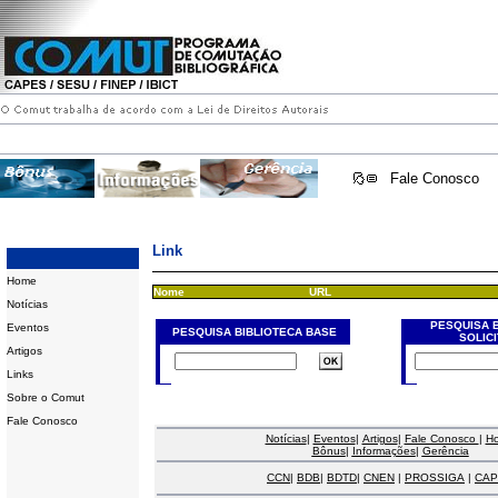
Fale Conosco
Link
Home
Nome
URL
Notícias
PESQUISA 
Eventos
PESQUISA BIBLIOTECA BASE
SOLIC
Artigos
Links
Sobre o Comut
Fale Conosco
Notícias
|
Eventos
|
Artigos
|
Fale Conosco
|
H
Bônus
|
Informações
|
Gerência
CCN
|
BDB
|
BDTD
|
CNEN
|
PROSSIGA
|
CAP