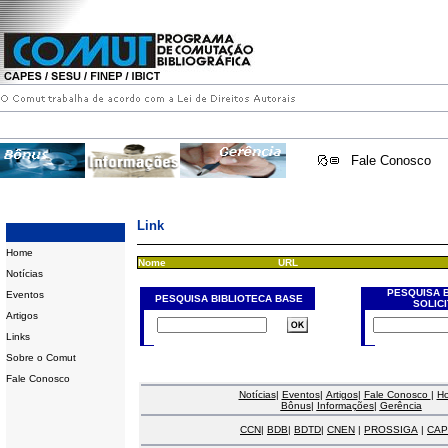
Fale Conosco
Link
Home
Nome
URL
Notícias
PESQUISA 
Eventos
PESQUISA BIBLIOTECA BASE
SOLIC
Artigos
Links
Sobre o Comut
Fale Conosco
Notícias
|
Eventos
|
Artigos
|
Fale Conosco
|
H
Bônus
|
Informações
|
Gerência
CCN
|
BDB
|
BDTD
|
CNEN
|
PROSSIGA
|
CAP