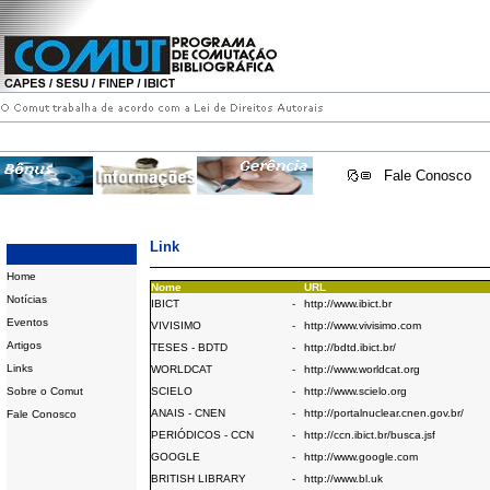
Fale Conosco
Link
Home
Nome
URL
Notícias
IBICT
-
http://www.ibict.br
Eventos
VIVISIMO
-
http://www.vivisimo.com
Artigos
TESES - BDTD
-
http://bdtd.ibict.br/
Links
WORLDCAT
-
http://www.worldcat.org
Sobre o Comut
SCIELO
-
http://www.scielo.org
ANAIS - CNEN
-
http://portalnuclear.cnen.gov.br/
Fale Conosco
PERIÓDICOS - CCN
-
http://ccn.ibict.br/busca.jsf
GOOGLE
-
http://www.google.com
BRITISH LIBRARY
-
http://www.bl.uk