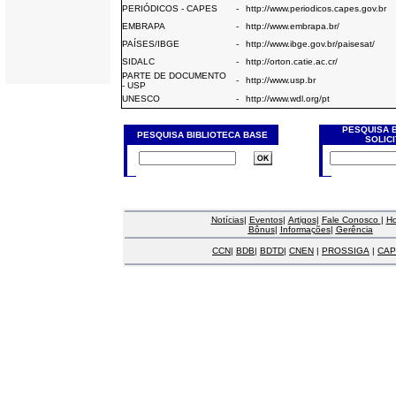
PERIÓDICOS - CAPES
-
http://www.periodicos.capes.gov.br
EMBRAPA
-
http://www.embrapa.br/
PAÍSES/IBGE
-
http://www.ibge.gov.br/paisesat/
SIDALC
-
http://orton.catie.ac.cr/
PARTE DE DOCUMENTO
-
http://www.usp.br
- USP
UNESCO
-
http://www.wdl.org/pt
PESQUISA 
PESQUISA BIBLIOTECA BASE
SOLIC
Notícias
|
Eventos
|
Artigos
|
Fale Conosco
|
H
Bônus
|
Informações
|
Gerência
CCN
|
BDB
|
BDTD
|
CNEN
|
PROSSIGA
|
CAP