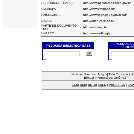
PERIÓDICOS - CAPES
-
http://www.periodicos.capes.gov.br
EMBRAPA
-
http://www.embrapa.br/
PAÍSES/IBGE
-
http://www.ibge.gov.br/paisesat/
SIDALC
-
http://orton.catie.ac.cr/
PARTE DE DOCUMENTO
-
http://www.usp.br
- USP
UNESCO
-
http://www.wdl.org/pt
PESQUISA 
PESQUISA BIBLIOTECA BASE
SOLIC
Notícias
|
Eventos
|
Artigos
|
Fale Conosco
|
H
Bônus
|
Informações
|
Gerência
CCN
|
BDB
|
BDTD
|
CNEN
|
PROSSIGA
|
CAP