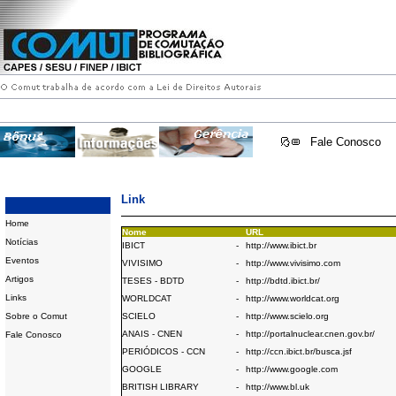
Fale Conosco
Link
Home
Nome
URL
Notícias
IBICT
-
http://www.ibict.br
Eventos
VIVISIMO
-
http://www.vivisimo.com
Artigos
TESES - BDTD
-
http://bdtd.ibict.br/
Links
WORLDCAT
-
http://www.worldcat.org
Sobre o Comut
SCIELO
-
http://www.scielo.org
ANAIS - CNEN
-
http://portalnuclear.cnen.gov.br/
Fale Conosco
PERIÓDICOS - CCN
-
http://ccn.ibict.br/busca.jsf
GOOGLE
-
http://www.google.com
BRITISH LIBRARY
-
http://www.bl.uk