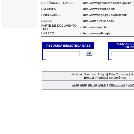
PERIÓDICOS - CAPES
-
http://www.periodicos.capes.gov.br
EMBRAPA
-
http://www.embrapa.br/
PAÍSES/IBGE
-
http://www.ibge.gov.br/paisesat/
SIDALC
-
http://orton.catie.ac.cr/
PARTE DE DOCUMENTO
-
http://www.usp.br
- USP
UNESCO
-
http://www.wdl.org/pt
PESQUISA 
PESQUISA BIBLIOTECA BASE
SOLIC
Notícias
|
Eventos
|
Artigos
|
Fale Conosco
|
H
Bônus
|
Informações
|
Gerência
CCN
|
BDB
|
BDTD
|
CNEN
|
PROSSIGA
|
CAP