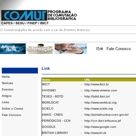
Fale Conosco
Link
Home
Nome
URL
Notícias
IBICT
-
http://www.ibict.br
Eventos
VIVISIMO
-
http://www.vivisimo.com
Artigos
TESES - BDTD
-
http://bdtd.ibict.br/
Links
WORLDCAT
-
http://www.worldcat.org
Sobre o Comut
SCIELO
-
http://www.scielo.org
ANAIS - CNEN
-
http://portalnuclear.cnen.gov.br/
Fale Conosco
PERIÓDICOS - CCN
-
http://ccn.ibict.br/busca.jsf
GOOGLE
-
http://www.google.com
BRITISH LIBRARY
-
http://www.bl.uk