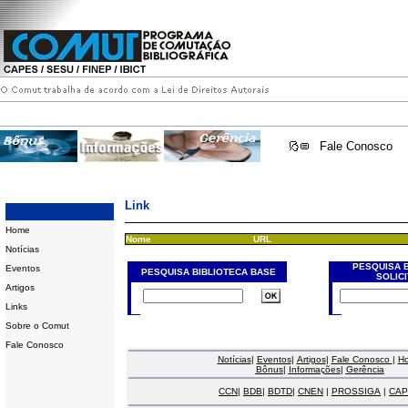
Fale Conosco
Link
Home
Nome
URL
Notícias
PESQUISA 
Eventos
PESQUISA BIBLIOTECA BASE
SOLIC
Artigos
Links
Sobre o Comut
Fale Conosco
Notícias
|
Eventos
|
Artigos
|
Fale Conosco
|
H
Bônus
|
Informações
|
Gerência
CCN
|
BDB
|
BDTD
|
CNEN
|
PROSSIGA
|
CAP