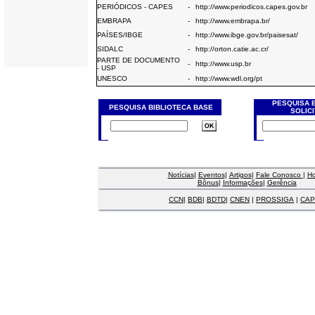
PERIÓDICOS - CAPES
-
http://www.periodicos.capes.gov.br
EMBRAPA
-
http://www.embrapa.br/
PAÍSES/IBGE
-
http://www.ibge.gov.br/paisesat/
SIDALC
-
http://orton.catie.ac.cr/
PARTE DE DOCUMENTO
-
http://www.usp.br
- USP
UNESCO
-
http://www.wdl.org/pt
PESQUISA 
PESQUISA BIBLIOTECA BASE
SOLIC
Notícias
|
Eventos
|
Artigos
|
Fale Conosco
|
H
Bônus
|
Informações
|
Gerência
CCN
|
BDB
|
BDTD
|
CNEN
|
PROSSIGA
|
CAP