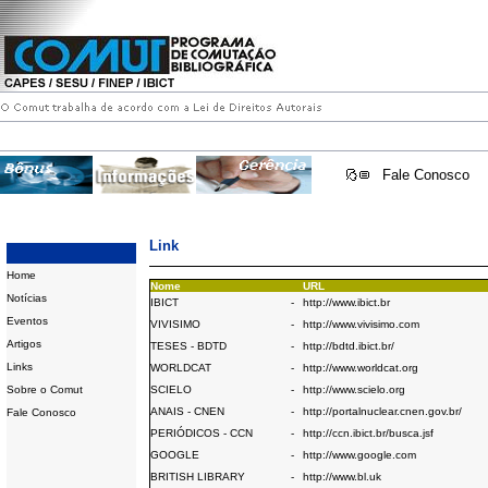
Fale Conosco
Link
Home
Nome
URL
Notícias
IBICT
-
http://www.ibict.br
Eventos
VIVISIMO
-
http://www.vivisimo.com
Artigos
TESES - BDTD
-
http://bdtd.ibict.br/
Links
WORLDCAT
-
http://www.worldcat.org
Sobre o Comut
SCIELO
-
http://www.scielo.org
ANAIS - CNEN
-
http://portalnuclear.cnen.gov.br/
Fale Conosco
PERIÓDICOS - CCN
-
http://ccn.ibict.br/busca.jsf
GOOGLE
-
http://www.google.com
BRITISH LIBRARY
-
http://www.bl.uk