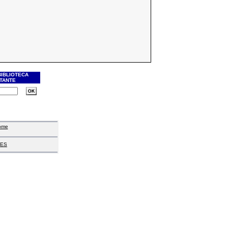
BIBLIOTECA
ITANTE
ome
ES