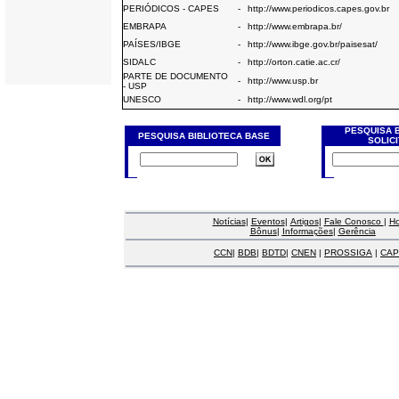
PERIÓDICOS - CAPES
-
http://www.periodicos.capes.gov.br
EMBRAPA
-
http://www.embrapa.br/
PAÍSES/IBGE
-
http://www.ibge.gov.br/paisesat/
SIDALC
-
http://orton.catie.ac.cr/
PARTE DE DOCUMENTO
-
http://www.usp.br
- USP
UNESCO
-
http://www.wdl.org/pt
PESQUISA 
PESQUISA BIBLIOTECA BASE
SOLIC
Notícias
|
Eventos
|
Artigos
|
Fale Conosco
|
H
Bônus
|
Informações
|
Gerência
CCN
|
BDB
|
BDTD
|
CNEN
|
PROSSIGA
|
CAP