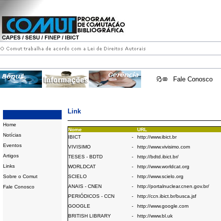
Fale Conosco
Link
Home
Nome
URL
Notícias
IBICT
-
http://www.ibict.br
Eventos
VIVISIMO
-
http://www.vivisimo.com
Artigos
TESES - BDTD
-
http://bdtd.ibict.br/
Links
WORLDCAT
-
http://www.worldcat.org
Sobre o Comut
SCIELO
-
http://www.scielo.org
ANAIS - CNEN
-
http://portalnuclear.cnen.gov.br/
Fale Conosco
PERIÓDICOS - CCN
-
http://ccn.ibict.br/busca.jsf
GOOGLE
-
http://www.google.com
BRITISH LIBRARY
-
http://www.bl.uk