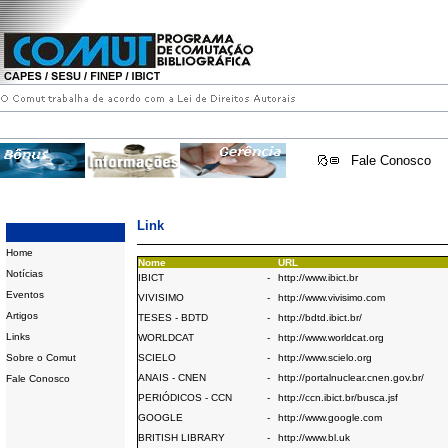
Fale Conosco
Link
Home
Nome
URL
Notícias
IBICT
-
http://www.ibict.br
Eventos
VIVISIMO
-
http://www.vivisimo.com
Artigos
TESES - BDTD
-
http://bdtd.ibict.br/
Links
WORLDCAT
-
http://www.worldcat.org
Sobre o Comut
SCIELO
-
http://www.scielo.org
ANAIS - CNEN
-
http://portalnuclear.cnen.gov.br/
Fale Conosco
PERIÓDICOS - CCN
-
http://ccn.ibict.br/busca.jsf
GOOGLE
-
http://www.google.com
BRITISH LIBRARY
-
http://www.bl.uk