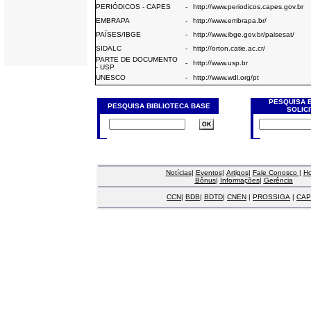
PERIÓDICOS - CAPES
-
http://www.periodicos.capes.gov.br
EMBRAPA
-
http://www.embrapa.br/
PAÍSES/IBGE
-
http://www.ibge.gov.br/paisesat/
SIDALC
-
http://orton.catie.ac.cr/
PARTE DE DOCUMENTO
-
http://www.usp.br
- USP
UNESCO
-
http://www.wdl.org/pt
PESQUISA 
PESQUISA BIBLIOTECA BASE
SOLIC
Notícias
|
Eventos
|
Artigos
|
Fale Conosco
|
H
Bônus
|
Informações
|
Gerência
CCN
|
BDB
|
BDTD
|
CNEN
|
PROSSIGA
|
CAP