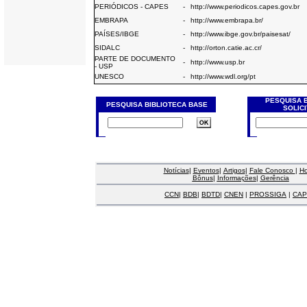
PERIÓDICOS - CAPES
-
http://www.periodicos.capes.gov.br
EMBRAPA
-
http://www.embrapa.br/
PAÍSES/IBGE
-
http://www.ibge.gov.br/paisesat/
SIDALC
-
http://orton.catie.ac.cr/
PARTE DE DOCUMENTO
-
http://www.usp.br
- USP
UNESCO
-
http://www.wdl.org/pt
PESQUISA 
PESQUISA BIBLIOTECA BASE
SOLIC
Notícias
|
Eventos
|
Artigos
|
Fale Conosco
|
H
Bônus
|
Informações
|
Gerência
CCN
|
BDB
|
BDTD
|
CNEN
|
PROSSIGA
|
CAP