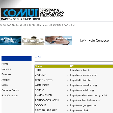
Fale Conosco
Link
Home
Nome
URL
Notícias
IBICT
-
http://www.ibict.br
Eventos
VIVISIMO
-
http://www.vivisimo.com
Artigos
TESES - BDTD
-
http://bdtd.ibict.br/
Links
WORLDCAT
-
http://www.worldcat.org
Sobre o Comut
SCIELO
-
http://www.scielo.org
ANAIS - CNEN
-
http://portalnuclear.cnen.gov.br/
Fale Conosco
PERIÓDICOS - CCN
-
http://ccn.ibict.br/busca.jsf
GOOGLE
-
http://www.google.com
BRITISH LIBRARY
-
http://www.bl.uk