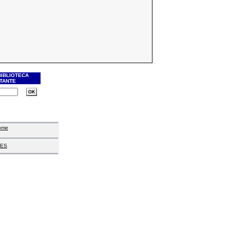
BIBLIOTECA
ITANTE
ome
ES