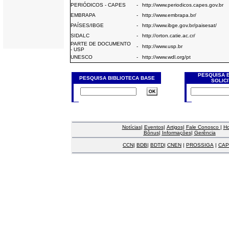
PERIÓDICOS - CAPES
-
http://www.periodicos.capes.gov.br
EMBRAPA
-
http://www.embrapa.br/
PAÍSES/IBGE
-
http://www.ibge.gov.br/paisesat/
SIDALC
-
http://orton.catie.ac.cr/
PARTE DE DOCUMENTO
-
http://www.usp.br
- USP
UNESCO
-
http://www.wdl.org/pt
PESQUISA 
PESQUISA BIBLIOTECA BASE
SOLIC
Notícias
|
Eventos
|
Artigos
|
Fale Conosco
|
H
Bônus
|
Informações
|
Gerência
CCN
|
BDB
|
BDTD
|
CNEN
|
PROSSIGA
|
CAP