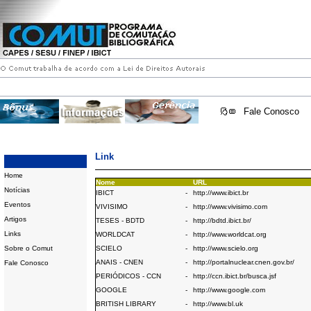
Fale Conosco
Link
Home
Nome
URL
Notícias
IBICT
-
http://www.ibict.br
Eventos
VIVISIMO
-
http://www.vivisimo.com
Artigos
TESES - BDTD
-
http://bdtd.ibict.br/
Links
WORLDCAT
-
http://www.worldcat.org
Sobre o Comut
SCIELO
-
http://www.scielo.org
ANAIS - CNEN
-
http://portalnuclear.cnen.gov.br/
Fale Conosco
PERIÓDICOS - CCN
-
http://ccn.ibict.br/busca.jsf
GOOGLE
-
http://www.google.com
BRITISH LIBRARY
-
http://www.bl.uk