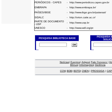
PERIÓDICOS - CAPES
-
http://www.periodicos.capes.gov.br
EMBRAPA
-
http://www.embrapa.br/
PAÍSES/IBGE
-
http://www.ibge.gov.br/paisesat/
SIDALC
-
http://orton.catie.ac.cr/
PARTE DE DOCUMENTO
-
http://www.usp.br
- USP
UNESCO
-
http://www.wdl.org/pt
PESQUISA 
PESQUISA BIBLIOTECA BASE
SOLIC
Notícias
|
Eventos
|
Artigos
|
Fale Conosco
|
H
Bônus
|
Informações
|
Gerência
CCN
|
BDB
|
BDTD
|
CNEN
|
PROSSIGA
|
CAP