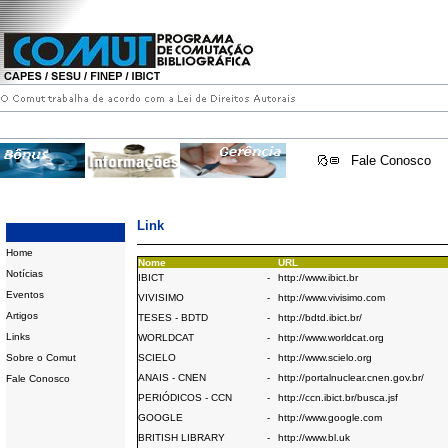
Fale Conosco
Link
Home
Nome
URL
Notícias
IBICT
-
http://www.ibict.br
Eventos
VIVISIMO
-
http://www.vivisimo.com
Artigos
TESES - BDTD
-
http://bdtd.ibict.br/
Links
WORLDCAT
-
http://www.worldcat.org
Sobre o Comut
SCIELO
-
http://www.scielo.org
ANAIS - CNEN
-
http://portalnuclear.cnen.gov.br/
Fale Conosco
PERIÓDICOS - CCN
-
http://ccn.ibict.br/busca.jsf
GOOGLE
-
http://www.google.com
BRITISH LIBRARY
-
http://www.bl.uk