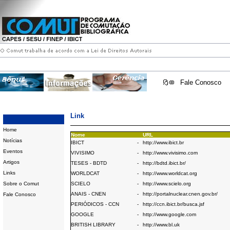
Fale Conosco
Link
Home
Nome
URL
Notícias
IBICT
-
http://www.ibict.br
Eventos
VIVISIMO
-
http://www.vivisimo.com
Artigos
TESES - BDTD
-
http://bdtd.ibict.br/
Links
WORLDCAT
-
http://www.worldcat.org
Sobre o Comut
SCIELO
-
http://www.scielo.org
ANAIS - CNEN
-
http://portalnuclear.cnen.gov.br/
Fale Conosco
PERIÓDICOS - CCN
-
http://ccn.ibict.br/busca.jsf
GOOGLE
-
http://www.google.com
BRITISH LIBRARY
-
http://www.bl.uk