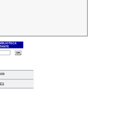
BIBLIOTECA
ITANTE
ome
ES