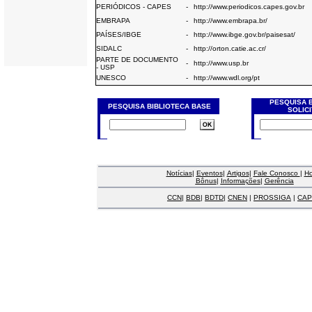
PERIÓDICOS - CAPES
-
http://www.periodicos.capes.gov.br
EMBRAPA
-
http://www.embrapa.br/
PAÍSES/IBGE
-
http://www.ibge.gov.br/paisesat/
SIDALC
-
http://orton.catie.ac.cr/
PARTE DE DOCUMENTO
-
http://www.usp.br
- USP
UNESCO
-
http://www.wdl.org/pt
PESQUISA 
PESQUISA BIBLIOTECA BASE
SOLIC
Notícias
|
Eventos
|
Artigos
|
Fale Conosco
|
H
Bônus
|
Informações
|
Gerência
CCN
|
BDB
|
BDTD
|
CNEN
|
PROSSIGA
|
CAP