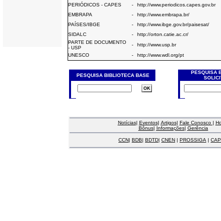
PERIÓDICOS - CAPES
-
http://www.periodicos.capes.gov.br
EMBRAPA
-
http://www.embrapa.br/
PAÍSES/IBGE
-
http://www.ibge.gov.br/paisesat/
SIDALC
-
http://orton.catie.ac.cr/
PARTE DE DOCUMENTO
-
http://www.usp.br
- USP
UNESCO
-
http://www.wdl.org/pt
PESQUISA 
PESQUISA BIBLIOTECA BASE
SOLIC
Notícias
|
Eventos
|
Artigos
|
Fale Conosco
|
H
Bônus
|
Informações
|
Gerência
CCN
|
BDB
|
BDTD
|
CNEN
|
PROSSIGA
|
CAP