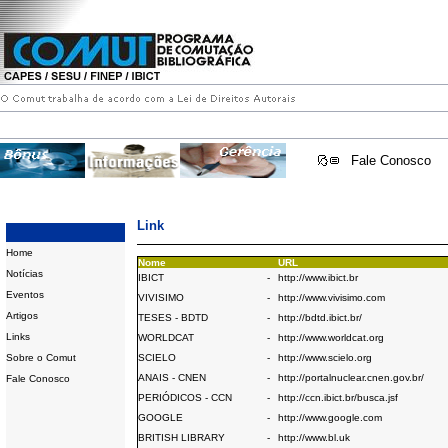
Fale Conosco
Link
Home
Nome
URL
Notícias
IBICT
-
http://www.ibict.br
Eventos
VIVISIMO
-
http://www.vivisimo.com
Artigos
TESES - BDTD
-
http://bdtd.ibict.br/
Links
WORLDCAT
-
http://www.worldcat.org
Sobre o Comut
SCIELO
-
http://www.scielo.org
ANAIS - CNEN
-
http://portalnuclear.cnen.gov.br/
Fale Conosco
PERIÓDICOS - CCN
-
http://ccn.ibict.br/busca.jsf
GOOGLE
-
http://www.google.com
BRITISH LIBRARY
-
http://www.bl.uk