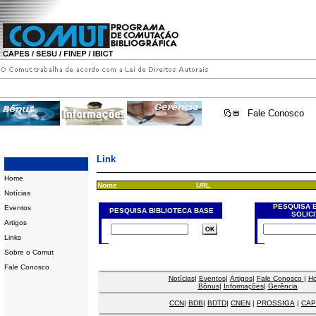
Fale Conosco
Link
Home
Nome
URL
Notícias
PESQUISA 
Eventos
PESQUISA BIBLIOTECA BASE
SOLIC
Artigos
Links
Sobre o Comut
Fale Conosco
Notícias
|
Eventos
|
Artigos
|
Fale Conosco
|
H
Bônus
|
Informações
|
Gerência
CCN
|
BDB
|
BDTD
|
CNEN
|
PROSSIGA
|
CAP