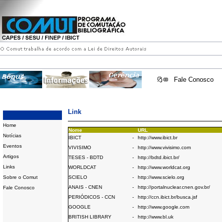
Fale Conosco
Link
Home
Nome
URL
Notícias
IBICT
-
http://www.ibict.br
Eventos
VIVISIMO
-
http://www.vivisimo.com
Artigos
TESES - BDTD
-
http://bdtd.ibict.br/
Links
WORLDCAT
-
http://www.worldcat.org
Sobre o Comut
SCIELO
-
http://www.scielo.org
ANAIS - CNEN
-
http://portalnuclear.cnen.gov.br/
Fale Conosco
PERIÓDICOS - CCN
-
http://ccn.ibict.br/busca.jsf
GOOGLE
-
http://www.google.com
BRITISH LIBRARY
-
http://www.bl.uk