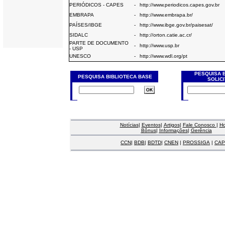
PERIÓDICOS - CAPES
-
http://www.periodicos.capes.gov.br
EMBRAPA
-
http://www.embrapa.br/
PAÍSES/IBGE
-
http://www.ibge.gov.br/paisesat/
SIDALC
-
http://orton.catie.ac.cr/
PARTE DE DOCUMENTO
-
http://www.usp.br
- USP
UNESCO
-
http://www.wdl.org/pt
PESQUISA 
PESQUISA BIBLIOTECA BASE
SOLIC
Notícias
|
Eventos
|
Artigos
|
Fale Conosco
|
H
Bônus
|
Informações
|
Gerência
CCN
|
BDB
|
BDTD
|
CNEN
|
PROSSIGA
|
CAP