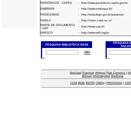
PERIÓDICOS - CAPES
-
http://www.periodicos.capes.gov.br
EMBRAPA
-
http://www.embrapa.br/
PAÍSES/IBGE
-
http://www.ibge.gov.br/paisesat/
SIDALC
-
http://orton.catie.ac.cr/
PARTE DE DOCUMENTO
-
http://www.usp.br
- USP
UNESCO
-
http://www.wdl.org/pt
PESQUISA 
PESQUISA BIBLIOTECA BASE
SOLIC
Notícias
|
Eventos
|
Artigos
|
Fale Conosco
|
H
Bônus
|
Informações
|
Gerência
CCN
|
BDB
|
BDTD
|
CNEN
|
PROSSIGA
|
CAP