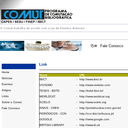
Fale Conosco
Link
Home
Nome
URL
Notícias
IBICT
-
http://www.ibict.br
Eventos
VIVISIMO
-
http://www.vivisimo.com
Artigos
TESES - BDTD
-
http://bdtd.ibict.br/
Links
WORLDCAT
-
http://www.worldcat.org
Sobre o Comut
SCIELO
-
http://www.scielo.org
ANAIS - CNEN
-
http://portalnuclear.cnen.gov.br/
Fale Conosco
PERIÓDICOS - CCN
-
http://ccn.ibict.br/busca.jsf
GOOGLE
-
http://www.google.com
BRITISH LIBRARY
-
http://www.bl.uk