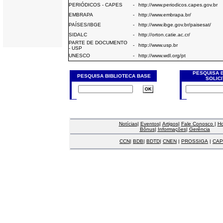
PERIÓDICOS - CAPES
-
http://www.periodicos.capes.gov.br
EMBRAPA
-
http://www.embrapa.br/
PAÍSES/IBGE
-
http://www.ibge.gov.br/paisesat/
SIDALC
-
http://orton.catie.ac.cr/
PARTE DE DOCUMENTO
-
http://www.usp.br
- USP
UNESCO
-
http://www.wdl.org/pt
PESQUISA 
PESQUISA BIBLIOTECA BASE
SOLIC
Notícias
|
Eventos
|
Artigos
|
Fale Conosco
|
H
Bônus
|
Informações
|
Gerência
CCN
|
BDB
|
BDTD
|
CNEN
|
PROSSIGA
|
CAP