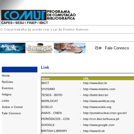
Fale Conosco
Link
Home
Nome
URL
Notícias
IBICT
-
http://www.ibict.br
Eventos
VIVISIMO
-
http://www.vivisimo.com
Artigos
TESES - BDTD
-
http://bdtd.ibict.br/
Links
WORLDCAT
-
http://www.worldcat.org
Sobre o Comut
SCIELO
-
http://www.scielo.org
ANAIS - CNEN
-
http://portalnuclear.cnen.gov.br/
Fale Conosco
PERIÓDICOS - CCN
-
http://ccn.ibict.br/busca.jsf
GOOGLE
-
http://www.google.com
BRITISH LIBRARY
-
http://www.bl.uk