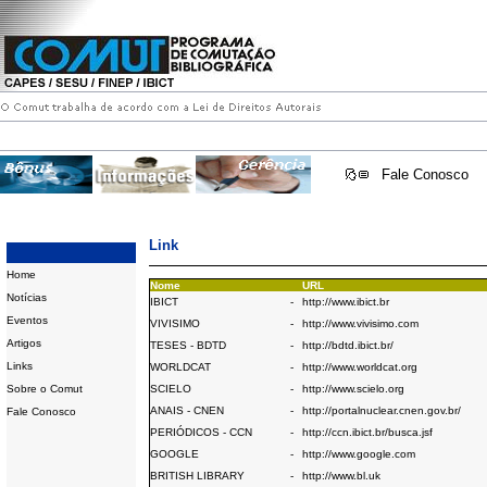
Fale Conosco
Link
Home
Nome
URL
Notícias
IBICT
-
http://www.ibict.br
Eventos
VIVISIMO
-
http://www.vivisimo.com
Artigos
TESES - BDTD
-
http://bdtd.ibict.br/
Links
WORLDCAT
-
http://www.worldcat.org
Sobre o Comut
SCIELO
-
http://www.scielo.org
ANAIS - CNEN
-
http://portalnuclear.cnen.gov.br/
Fale Conosco
PERIÓDICOS - CCN
-
http://ccn.ibict.br/busca.jsf
GOOGLE
-
http://www.google.com
BRITISH LIBRARY
-
http://www.bl.uk