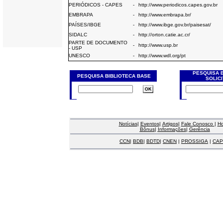
PERIÓDICOS - CAPES
-
http://www.periodicos.capes.gov.br
EMBRAPA
-
http://www.embrapa.br/
PAÍSES/IBGE
-
http://www.ibge.gov.br/paisesat/
SIDALC
-
http://orton.catie.ac.cr/
PARTE DE DOCUMENTO
-
http://www.usp.br
- USP
UNESCO
-
http://www.wdl.org/pt
PESQUISA 
PESQUISA BIBLIOTECA BASE
SOLIC
Notícias
|
Eventos
|
Artigos
|
Fale Conosco
|
H
Bônus
|
Informações
|
Gerência
CCN
|
BDB
|
BDTD
|
CNEN
|
PROSSIGA
|
CAP