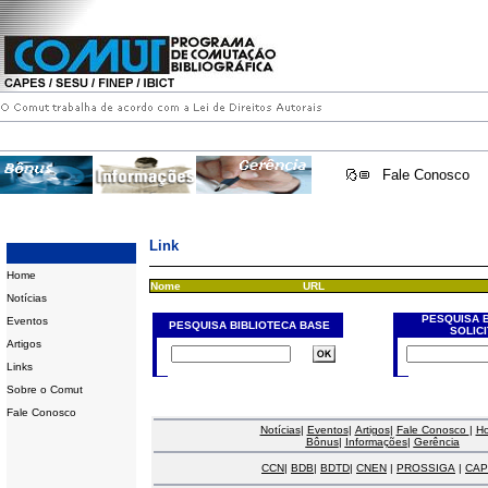
Fale Conosco
Link
Home
Nome
URL
Notícias
PESQUISA 
Eventos
PESQUISA BIBLIOTECA BASE
SOLIC
Artigos
Links
Sobre o Comut
Fale Conosco
Notícias
|
Eventos
|
Artigos
|
Fale Conosco
|
H
Bônus
|
Informações
|
Gerência
CCN
|
BDB
|
BDTD
|
CNEN
|
PROSSIGA
|
CAP