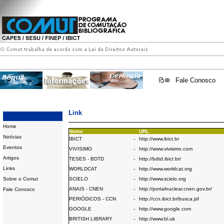
Fale Conosco
Link
Home
Nome
URL
Notícias
IBICT
-
http://www.ibict.br
Eventos
VIVISIMO
-
http://www.vivisimo.com
Artigos
TESES - BDTD
-
http://bdtd.ibict.br/
Links
WORLDCAT
-
http://www.worldcat.org
Sobre o Comut
SCIELO
-
http://www.scielo.org
ANAIS - CNEN
-
http://portalnuclear.cnen.gov.br/
Fale Conosco
PERIÓDICOS - CCN
-
http://ccn.ibict.br/busca.jsf
GOOGLE
-
http://www.google.com
BRITISH LIBRARY
-
http://www.bl.uk