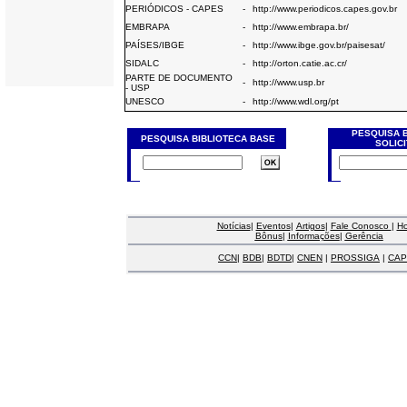
PERIÓDICOS - CAPES
-
http://www.periodicos.capes.gov.br
EMBRAPA
-
http://www.embrapa.br/
PAÍSES/IBGE
-
http://www.ibge.gov.br/paisesat/
SIDALC
-
http://orton.catie.ac.cr/
PARTE DE DOCUMENTO
-
http://www.usp.br
- USP
UNESCO
-
http://www.wdl.org/pt
PESQUISA 
PESQUISA BIBLIOTECA BASE
SOLIC
Notícias
|
Eventos
|
Artigos
|
Fale Conosco
|
H
Bônus
|
Informações
|
Gerência
CCN
|
BDB
|
BDTD
|
CNEN
|
PROSSIGA
|
CAP