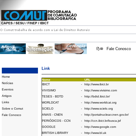
Fale Conosco
Link
Home
Nome
URL
Notícias
IBICT
-
http://www.ibict.br
Eventos
VIVISIMO
-
http://www.vivisimo.com
Artigos
TESES - BDTD
-
http://bdtd.ibict.br/
Links
WORLDCAT
-
http://www.worldcat.org
Sobre o Comut
SCIELO
-
http://www.scielo.org
ANAIS - CNEN
-
http://portalnuclear.cnen.gov.br/
Fale Conosco
PERIÓDICOS - CCN
-
http://ccn.ibict.br/busca.jsf
GOOGLE
-
http://www.google.com
BRITISH LIBRARY
-
http://www.bl.uk