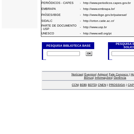
PERIÓDICOS - CAPES
-
http://www.periodicos.capes.gov.br
EMBRAPA
-
http://www.embrapa.br/
PAÍSES/IBGE
-
http://www.ibge.gov.br/paisesat/
SIDALC
-
http://orton.catie.ac.cr/
PARTE DE DOCUMENTO
-
http://www.usp.br
- USP
UNESCO
-
http://www.wdl.org/pt
PESQUISA 
PESQUISA BIBLIOTECA BASE
SOLIC
Notícias
|
Eventos
|
Artigos
|
Fale Conosco
|
H
Bônus
|
Informações
|
Gerência
CCN
|
BDB
|
BDTD
|
CNEN
|
PROSSIGA
|
CAP