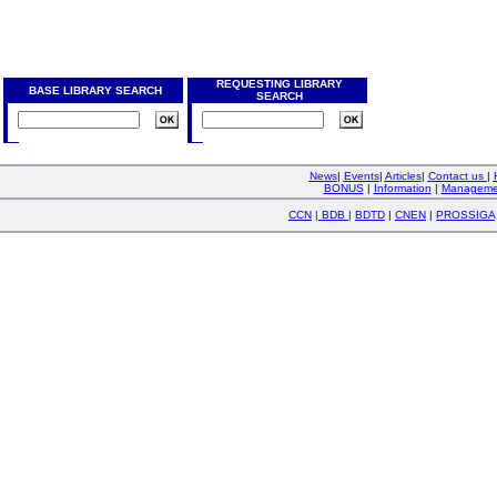
REQUESTING LIBRARY
BASE LIBRARY SEARCH
SEARCH
News
|
Events
|
Articles
|
Contact us
|
BONUS
|
Information
|
Manageme
CCN
|
BDB
|
BDTD
|
CNEN
|
PROSSIGA