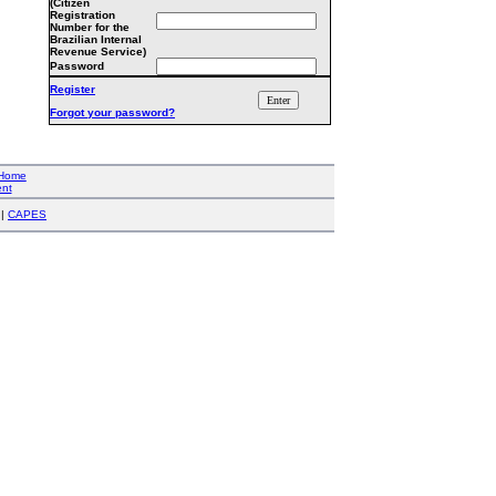
(Citizen
Registration
Number for the
Brazilian Internal
Revenue Service)
Password
Register
Forgot your password?
Home
nt
|
CAPES