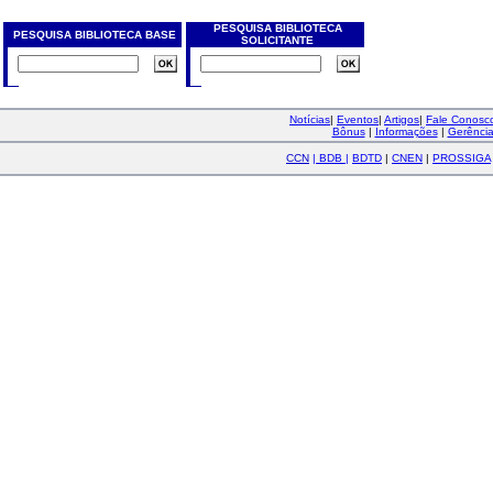
PESQUISA BIBLIOTECA
PESQUISA BIBLIOTECA BASE
SOLICITANTE
Notícias
|
Eventos
|
Artigos
|
Fale Conos
Bônus
|
Informações
|
Gerênci
CCN
|
BDB
|
BDTD
|
CNEN
|
PROSSIGA