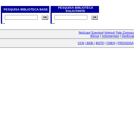
PESQUISA BIBLIOTECA
PESQUISA BIBLIOTECA BASE
SOLICITANTE
Notícias
|
Eventos
|
Artigos
|
Fale Conos
Bônus
|
Informações
|
Gerênci
CCN
|
BDB
|
BDTD
|
CNEN
|
PROSSIGA