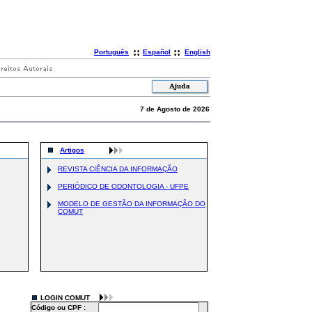
::
::
Português
Español
English
7 de Agosto de 2026
Artigos
REVISTA CIÊNCIA DA INFORMAÇÃO
PERIÓDICO DE ODONTOLOGIA - UFPE
MODELO DE GESTÃO DA INFORMAÇÃO DO
COMUT
LOGIN COMUT
Código ou CPF :