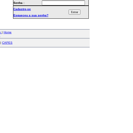
Senha :
Cadastre-se
Esqueceu a sua senha?
co
|
Home
a
|
CAPES