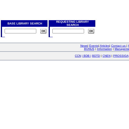
REQUESTING LIBRARY
BASE LIBRARY SEARCH
SEARCH
News
|
Events
|
Articles
|
Contact us
|
BONUS
|
Information
|
Manageme
CCN
|
BDB
|
BDTD
|
CNEN
|
PROSSIGA