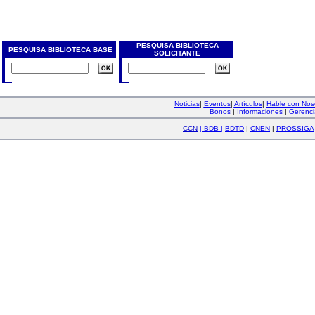
PESQUISA BIBLIOTECA
PESQUISA BIBLIOTECA BASE
SOLICITANTE
Noticias
|
Eventos
|
Artículos
|
Hable con Nos
Bonos
|
Informaciones
|
Gerenci
CCN
|
BDB
|
BDTD
|
CNEN
|
PROSSIGA