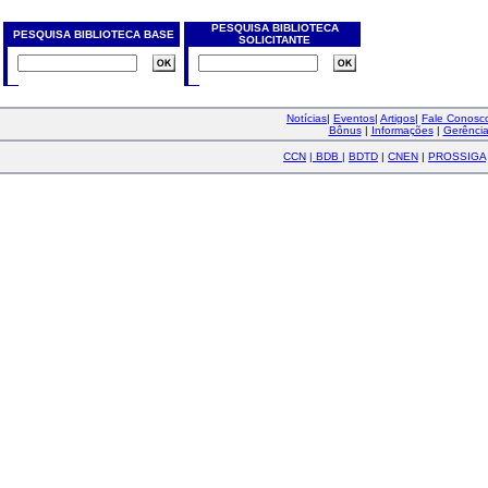
PESQUISA BIBLIOTECA
PESQUISA BIBLIOTECA BASE
SOLICITANTE
Notícias
|
Eventos
|
Artigos
|
Fale Conos
Bônus
|
Informações
|
Gerênci
CCN
|
BDB
|
BDTD
|
CNEN
|
PROSSIGA