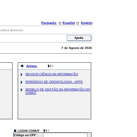
::
::
Português
Español
English
7 de Agosto de 2026
Artigos
REVISTA CIÊNCIA DA INFORMAÇÃO
PERIÓDICO DE ODONTOLOGIA - UFPE
MODELO DE GESTÃO DA INFORMAÇÃO DO
COMUT
LOGIN COMUT
Código ou CPF :