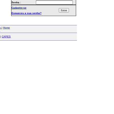
Senha :
Cadastre-se
Esqueceu a sua senha?
co
|
Home
a
|
CAPES