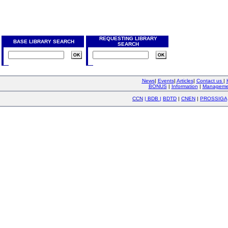
REQUESTING LIBRARY
BASE LIBRARY SEARCH
SEARCH
News
|
Events
|
Articles
|
Contact us
|
BONUS
|
Information
|
Manageme
CCN
|
BDB
|
BDTD
|
CNEN
|
PROSSIGA