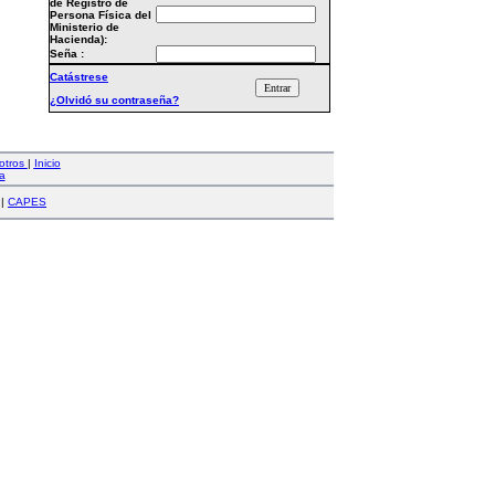
de Registro de
Persona Física del
Ministerio de
Hacienda):
Seña :
Catástrese
¿Olvidó su contraseña?
otros
|
Inicio
a
|
CAPES