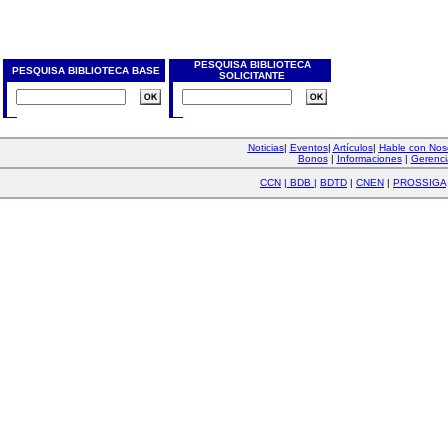
PESQUISA BIBLIOTECA
PESQUISA BIBLIOTECA BASE
SOLICITANTE
Noticias
|
Eventos
|
Artículos
|
Hable con Nos
Bonos
|
Informaciones
|
Gerenci
CCN
|
BDB
|
BDTD
|
CNEN
|
PROSSIGA