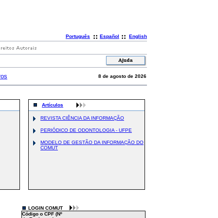
::
::
Português
Español
English
ros
8 de agosto de 2026
Artículos
REVISTA CIÊNCIA DA INFORMAÇÃO
PERIÓDICO DE ODONTOLOGIA - UFPE
MODELO DE GESTÃO DA INFORMAÇÃO DO
COMUT
LOGIN COMUT
Código o CPF (Nº