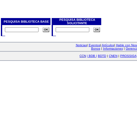
PESQUISA BIBLIOTECA
PESQUISA BIBLIOTECA BASE
SOLICITANTE
Noticias
|
Eventos
|
Artículos
|
Hable con Nos
Bonos
|
Informaciones
|
Gerenci
CCN
|
BDB
|
BDTD
|
CNEN
|
PROSSIGA