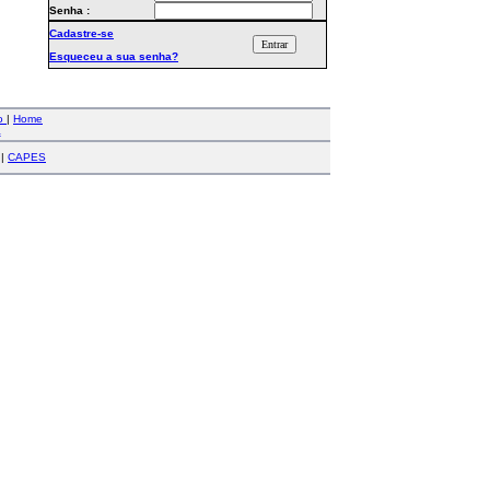
Senha :
Cadastre-se
Esqueceu a sua senha?
co
|
Home
a
|
CAPES