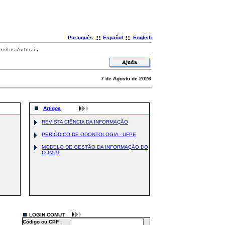
::
::
Português
Español
English
7 de Agosto de 2026
Artigos
REVISTA CIÊNCIA DA INFORMAÇÃO
PERIÓDICO DE ODONTOLOGIA - UFPE
MODELO DE GESTÃO DA INFORMAÇÃO DO
COMUT
LOGIN COMUT
Código ou CPF :