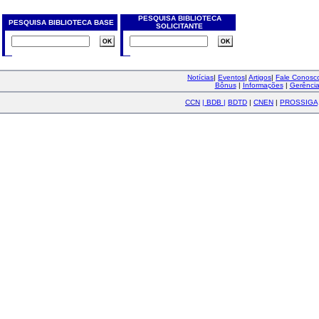
PESQUISA BIBLIOTECA
PESQUISA BIBLIOTECA BASE
SOLICITANTE
Notícias
|
Eventos
|
Artigos
|
Fale Conos
Bônus
|
Informações
|
Gerênci
CCN
|
BDB
|
BDTD
|
CNEN
|
PROSSIGA