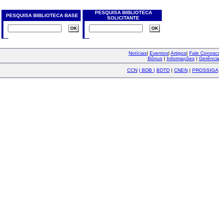
PESQUISA BIBLIOTECA
PESQUISA BIBLIOTECA BASE
SOLICITANTE
Notícias
|
Eventos
|
Artigos
|
Fale Conos
Bônus
|
Informações
|
Gerênci
CCN
|
BDB
|
BDTD
|
CNEN
|
PROSSIGA