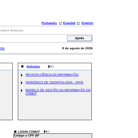
::
::
Português
Español
English
ros
8 de agosto de 2026
Artículos
REVISTA CIÊNCIA DA INFORMAÇÃO
PERIÓDICO DE ODONTOLOGIA - UFPE
MODELO DE GESTÃO DA INFORMAÇÃO DO
COMUT
LOGIN COMUT
Código o CPF (Nº