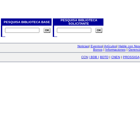
PESQUISA BIBLIOTECA
PESQUISA BIBLIOTECA BASE
SOLICITANTE
Noticias
|
Eventos
|
Artículos
|
Hable con Nos
Bonos
|
Informaciones
|
Gerenci
CCN
|
BDB
|
BDTD
|
CNEN
|
PROSSIGA