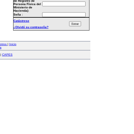
de Registro de
Persona Física del
Ministerio de
Hacienda):
Seña :
Catástrese
¿Olvidó su contraseña?
otros
|
Inicio
a
|
CAPES